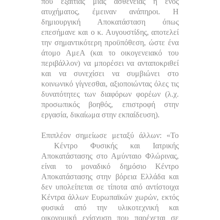
που εξαιτίας μίας ασθένειας ή ενός
ατυχήματος, έμειναν ανάπηροι. Η
δημιουργική Αποκατάσταση όπως
επεσήμανε και ο κ. Αυγουστίδης, αποτελεί
την σημαντικότερη προϋπόθεση, ώστε ένα
άτομο ΑμεΑ (και το οικογενειακό του
περιβάλλον) να μπορέσει να ανταποκριθεί
και να συνεχίσει να συμβιώνει στο
κοινωνικό γίγνεσθαι, αξιοποιώντας όλες τις
δυνατότητες των διαφόρων φορέων (λ.χ.
προσωπικός βοηθός, επιστροφή στην
εργασία, δικαίωμα στην εκπαίδευση).
Επιπλέον σημείωσε μεταξύ άλλων: «Το
Κέντρο Φυσικής και Ιατρικής
Αποκατάστασης στο Αμύνταιο Φλώρινας,
είναι το μοναδικό δημόσιο Κέντρο
Αποκατάστασης στην βόρεια Ελλάδα και
δεν υπολείπεται σε τίποτα από αντίστοιχα
Κέντρα άλλων Ευρωπαϊκών χωρών, εκτός
φυσικά από την υλικοτεχνική και
οικονομική ενίσχυση που παρέχεται σε