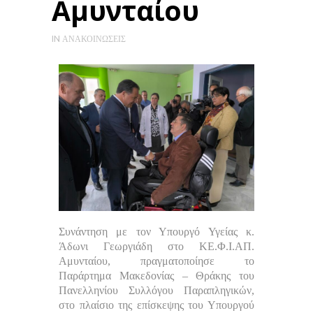
Αμυνταίου
IN
ΑΝΑΚΟΙΝΏΣΕΙΣ
Συνάντηση με τον Υπουργό Υγείας κ.
Άδωνι Γεωργιάδη στο ΚΕ.Φ.Ι.ΑΠ.
Αμυνταίου, πραγματοποίησε το
Παράρτημα Μακεδονίας – Θράκης του
Πανελληνίου Συλλόγου Παραπληγικών,
στο πλαίσιο της επίσκεψης του Υπουργού