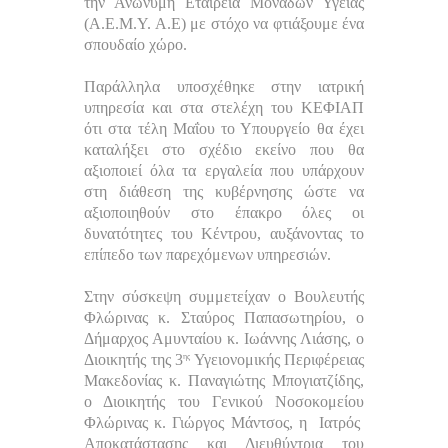
την Ανώνυμη Εταιρεία Μονάδων Υγείας
(Α.Ε.Μ.Υ. Α.Ε) με στόχο να φτιάξουμε ένα
σπουδαίο χώρο.
Παράλληλα υποσχέθηκε στην ιατρική
υπηρεσία και στα στελέχη του ΚΕΦΙΑΠ
ότι στα τέλη Μαΐου το Υπουργείο θα έχει
καταλήξει στο σχέδιο εκείνο που θα
αξιοποιεί όλα τα εργαλεία που υπάρχουν
στη διάθεση της κυβέρνησης ώστε να
αξιοποιηθούν στο έπακρο όλες οι
δυνατότητες του Κέντρου, αυξάνοντας το
επίπεδο των παρεχόμενων υπηρεσιών.
Στην σύσκεψη συμμετείχαν
ο Βουλευτής
Φλώρινας κ. Σταύρος Παπασωτηρίου,
ο
Δήμαρχος Αμυνταίου κ. Ιωάννης Λιάσης, ο
Διοικητής της 3
Υγειονομικής Περιφέρειας
ης
Μακεδονίας κ. Παναγιώτης Μπογιατζίδης,
ο Διοικητής του Γενικού Νοσοκομείου
Φλώρινας κ. Γιώργος Μάντσος,
η Ιατρός
Αποκατάστασης και Διευθύντρια του