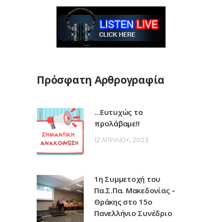
Πρόσφατη Αρθρογραφία
…Ευτυχώς το
προλάβαμε!!
12 ΑΠΡΙΛΊΟΥ, 2023
1η Συμμετοχή του
Πα.Σ.Πα. Μακεδονίας –
Θράκης στο 15ο
Πανελλήνιο Συνέδριο