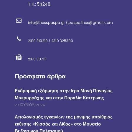
Τ.Κ.: 54248
info@thesspaspa.gr / paspa.thes@gmail.com
2310 310210 / 2310 325300
2310 307111
Πρόσφατα άρθρα
Εκδρομική εξόρμηση στην Ιερά Μονή Παναγίας
Μακρυρράχης και στην Παραλία Κατερίνης
29 ΙΟΥΝΊΟΥ, 2026
Απολογισμός εγκαινίων της μόνιμης υπαίθριας
έκθεσης «Κισσός και Λίθος» στο Μουσείο
Βυζαντινού Πολιτισμού