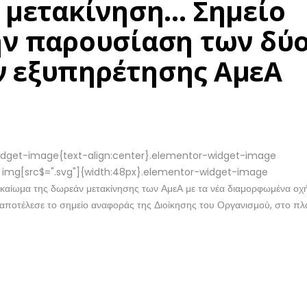
 μετακίνηση… Σημείο
ην παρουσίαση των δύ
 εξυπηρέτησης ΑμεΑ
r-widget-image{text-align:center}.elementor-widget-image
a img[src$=".svg"]{width:48px}.elementor-widget-image
δικαίωμα της δωρεάν μετακίνησης των ΑμεΑ με τα νέα διαμορφωμένα οχ
ποτέλεσε το σημείο αναφοράς της Διοίκησης του Οργανισμού, στο πλ