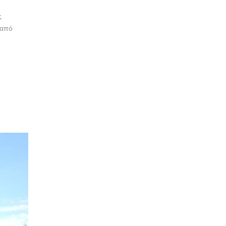
ς
 από