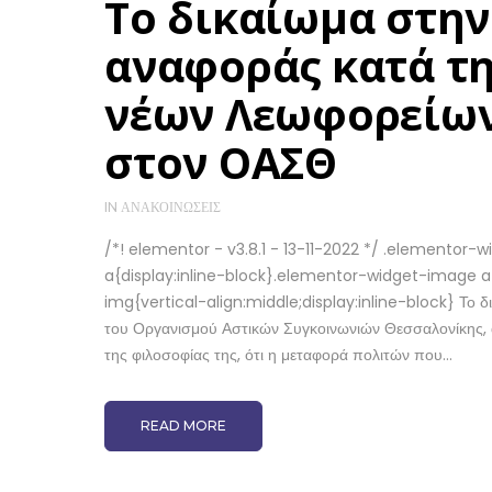
Το δικαίωμα στην
αναφοράς κατά τ
νέων Λεωφορείων
στον ΟΑΣΘ
IN
ΑΝΑΚΟΙΝΏΣΕΙΣ
/*! elementor - v3.8.1 - 13-11-2022 */ .elemento
a{display:inline-block}.elementor-widget-image 
img{vertical-align:middle;display:inline-block} Το 
του Οργανισμού Αστικών Συγκοινωνιών Θεσσαλονίκης, α
της φιλοσοφίας της, ότι η μεταφορά πολιτών που...
READ MORE