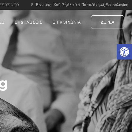
 2310310210
Βρες μας : Καθ. Σιγάλα 9 & Παπαδάκη 41, Θεσσαλονίκη
ΔΩΡΕΑ
ΕΣ
ΕΚΔΗΛΩΣΕΙΣ
ΕΠΙΚΟΙΝΩΝΙΑ
Ανοίξτε 
ag