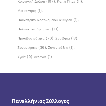
Κοινωνική Δράση
(167)
Κοπή Πίτας
(11)
Μετακίνηση
(1)
Παιδιατρικό Νοσοκομείου Φιλύρου
(1)
Πολιτιστικά Δρώμενα
(18)
Προσβασιμότητα
(70)
Συνέδρια
(13)
Συναντήσεις
(36)
Συνεντεύξεις
(1)
Υγεία
(9)
εκλογές
(1)
Πανελλήνιος Σύλλογος