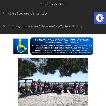
Χρειάζεσαι βοήθεια ;
Ανοίξτε 
Κάλεσέ μας στο : 2310310210
Βρες μας : Καθ. Σιγάλα 9 & Παπαδάκη 41, Θεσσαλονίκη