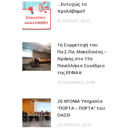
…Ευτυχώς το
προλάβαμε!!
12 ΑΠΡΙΛΊΟΥ, 2023
1η Συμμετοχή του
Πα.Σ.Πα. Μακεδονίας –
Θράκης στο 15ο
Πανελλήνιο Συνέδριο
της ΕΕΦΙΑπ
25 ΝΟΕΜΒΡΊΟΥ, 2018
20 ΧΡΟΝΙΑ Υπηρεσία
“ΠΟΡΤΑ – ΠΟΡΤΑ” του
ΟΑΣΘ
03 ΑΠΡΙΛΊΟΥ, 2025