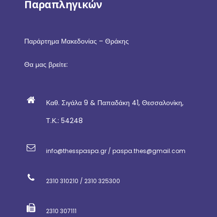
Παραπληγικών
Παράρτημα Μακεδονίας – Θράκης
Θα μας βρείτε:
Καθ. Σιγάλα 9 & Παπαδάκη 41, Θεσσαλονίκη,
Τ.Κ.: 54248
info@thesspaspa.gr / paspa.thes@gmail.com
2310 310210 / 2310 325300
2310 307111