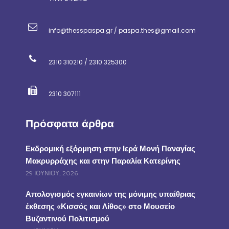
info@thesspaspa.gr / paspa.thes@gmail.com
2310 310210 / 2310 325300
2310 307111
Πρόσφατα άρθρα
Εκδρομική εξόρμηση στην Ιερά Μονή Παναγίας
Μακρυρράχης και στην Παραλία Κατερίνης
29 ΙΟΥΝΊΟΥ, 2026
Απολογισμός εγκαινίων της μόνιμης υπαίθριας
έκθεσης «Κισσός και Λίθος» στο Μουσείο
Βυζαντινού Πολιτισμού